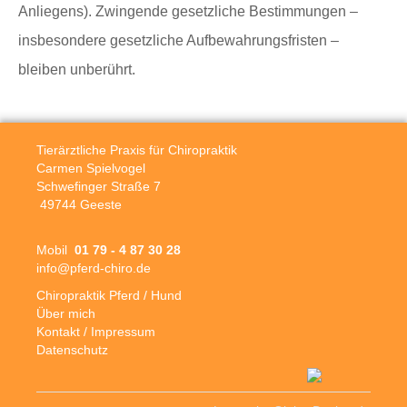
Anliegens). Zwingende gesetzliche Bestimmungen –
insbesondere gesetzliche Aufbewahrungsfristen –
bleiben unberührt.
Tierärztliche Praxis für Chiropraktik
Carmen Spielvogel
Schwefinger Straße 7
49744 Geeste
Mobil
01 79 - 4 87 30 28
info@pferd-chiro.de
Chiropraktik Pferd / Hund
Über mich
Kontakt / Impressum
Datenschutz